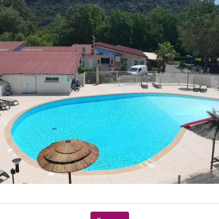
Hébergements
ents en camping 3 étoiles e
Chalets, mobil-homes et emplacements