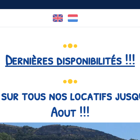
Facebook est désactivé.
Autoriser
04 75 35 25 80
Canoë-
Visiter
s
Piscine-rivière
canyoning
l'Ardèche
Dernières disponibilités !!!
sur tous nos locatifs jusq
Aout !!!