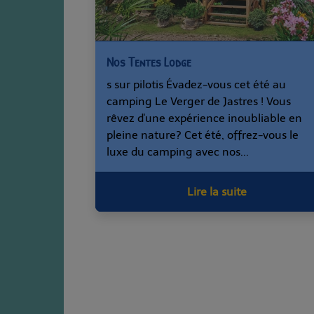
Nos Tentes Lodge
s sur pilotis Évadez-vous cet été au
camping Le Verger de Jastres ! Vous
rêvez d'une expérience inoubliable en
pleine nature? Cet été, offrez-vous le
luxe du camping avec nos...
Lire la suite