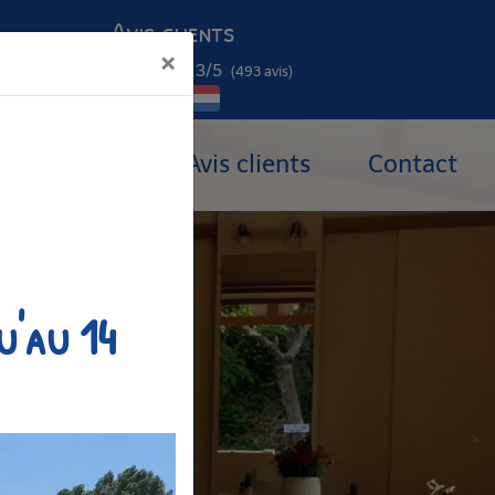
Avis clients
×
4.3
/5
(493 avis)
Curistes
Avis clients
Contact
u'au 14