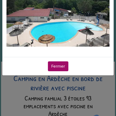
Fermer
Camping en Ardèche en bord de
rivière avec piscine
Camping familial 3 étoiles 93
emplacements avec piscine en
Ardèche