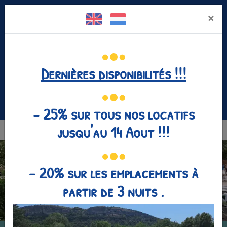
Panneau de gestion des cookies
×
Dernières disponibilités !!!
Facebook est désactivé.
Autoriser
04 75 35 25 80
- 25% sur tous nos locatifs
jusqu'au 14 Aout !!!
MENU
- 20% sur les emplacements à
partir de 3 nuits .