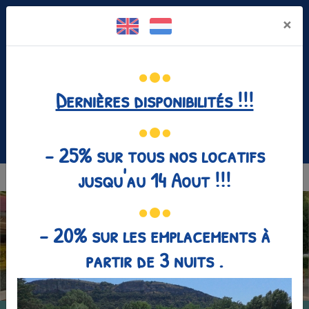
Panneau de gestion des cookies
×
Dernières disponibilités !!!
Facebook est désactivé.
Autoriser
04 75 35 25 80
- 25% sur tous nos locatifs
jusqu'au 14 Aout !!!
MENU
- 20% sur les emplacements à
partir de 3 nuits .