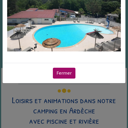
Fermer
Le Camping
Activité et Services
Loisirs et animations dans notre
camping en Ardèche
avec piscine et rivière