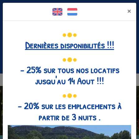
Panneau de gestion des cookies
×
Dernières disponibilités !!!
Facebook est désactivé.
Autoriser
04 75 35 25 80
- 25% sur tous nos locatifs
jusqu'au 14 Aout !!!
MENU
- 20% sur les emplacements à
partir de 3 nuits .