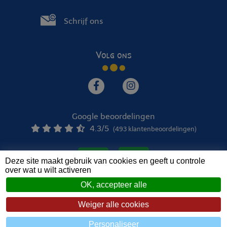
Schrijf ons
Volg ons
Google beoordelingen
4.3
/5
(493 klantenbeoordelingen)
Deze site maakt gebruik van cookies en geeft u controle
over wat u wilt activeren
OK, accepteer alle
© 2022 - 2026 Le Verger de Jastres •
Mentions légales
Weiger alle cookies
Zéfyx
création de sites internet à Aubenas en Ardèche
Personaliseer