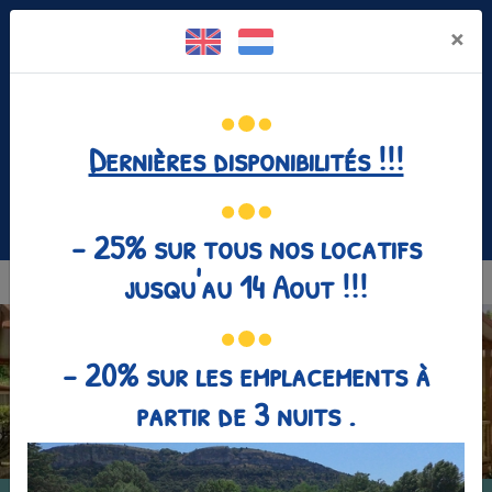
Panneau de gestion des cookies
×
Dernières disponibilités !!!
Facebook est désactivé.
Autoriser
04 75 35 25 80
- 25% sur tous nos locatifs
jusqu'au 14 Aout !!!
MENU
- 20% sur les emplacements à
partir de 3 nuits .