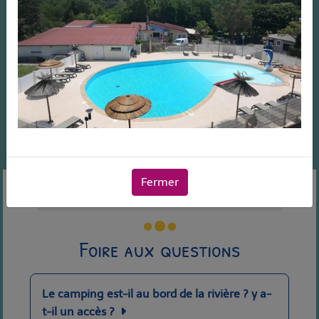
Fermer
Le Camping
Infos pratiques
FAQ
Foire aux questions
Le camping est-il au bord de la rivière ? y a-
t-il un accès ?