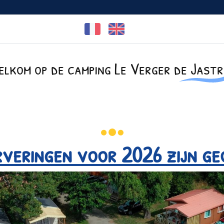
Facebook is uitgeschakeld.
Toestaan
+(33)4 75 35 25 80
elkom op de camping Le Verger de Jastr
Kanoën-
Bezoek de
e
Piscine-rivière
Canyoning
Ardèche
rveringen voor 2026 zijn ge