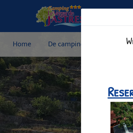
Cookies beheer paneel
W
Home
De camping
Accommodati
Rese