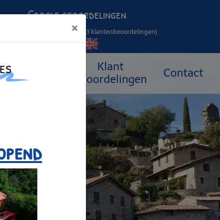
Google beoordelingen
×
4.3
/5
(493 klantenbeoordelingen)
es
Klant
Curisten
Contact
beoordelingen
opend