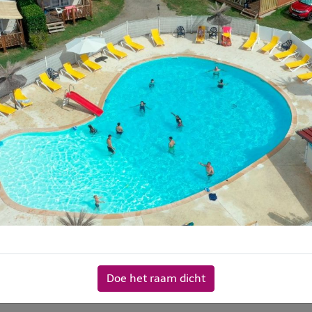
Algemene voorwaarden
Algemene voorwaarden
d de gedetailleerde algemene huurvoo
Doe het raam dicht